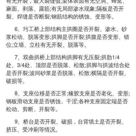
有无开裂，最大裂缝值;梁体表面有无空洞、蜂窝、
麻面、剥落、露筋;有无局部渗水现象;隔板是否开
裂、焊缝是否断裂;钢筋结构的锈蚀、变形等。
6、圬工桥上部结构主拱圈是否开裂、渗水、砂
浆松动、脱落变形;拱脚是否开裂;拱腹是否变形、错
位;立墙、立柱有无开裂、脱落等。
7、双曲拱桥上部结构拱脚有无压裂;拱肋1/4
处、3/4处、顶部是否脱落、松散;拱脚与拱波结合处
是否开裂;波间砂浆是否脱落、松散;横隔是否开裂、
破损等。
8、支座位移是否正常;橡胶支座是否老化、变形;
钢板滑动支座是否锈蚀、干涩;各种支座固定端是否
松动、剪断、开裂等。
9、桥台是否开裂、破损，台背填土是否开裂、
挤压、受冲刷等情况。