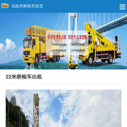
业政邦桥检车租赁
22米桥检车出租