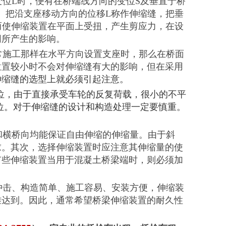
的变位L时，便有在桥端线方向的变位S及垂直于桥
L-伸缩量。 把沿支座移动方向的位移L称作伸缩缝，把垂
而使伸缩装置在平面上受扭，产生剪应力，在设
同所产生的影响。
通常施工那样在水平方向设置支座时，那么在桥面
位置较小时不会对伸缩缝有大的影响，但在采用
伸缩缝的选型上就必须引起注意。
部位，由于直接承受车轮的反复荷载，很小的不平
部位。对于伸缩缝的设计和构造处理一定要慎重。
。
向和横桥向均能保证自由伸缩的伸缩量。由于斜
求。其次，选择伸缩装置时应注意其伸缩量的使
有些伸缩装置当用于混凝土桥梁端时，则必须加
耐冲击、构造简单、施工容易、安装方便，伸缩装
难达到。因此，通常希望桥梁伸缩装置的耐久性