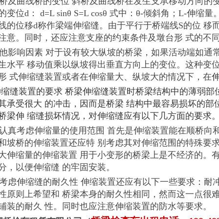
4 斜桥及曲线桥的变位 斜桥及曲线桥在发生支承移动方向
变位d： d=L sinθ S=L cosθ 式中：θ-倾斜角；
线的位移d称作梁端伸缩缝。由于平行于桥端线S的位 移
注意。同时，还应注意支座的约束条件及墩台形 式的不
5 其他影响因素 对于设有较大纵坡的桥梁，如果活动端如
生水平 移动值乘以纵坡得出垂直方向上的变位。这种变
形 式伸缩缝装置或者在伸缩量大、纵坡大的情况下，在
对伸缩缝装置的要求 桥梁伸缩缝装置时桥梁结构中的薄弱
其承受很大 的冲击，因而是桥梁 结构中最容易损坏的
桥梁伸 缩缝损坏情况，对伸缩缝应有以下几方面的要求
1 应认真考虑伸缩量的使用范围 首先是伸缩装置能在顺桥
和坡桥的伸缩装置还应特 别考虑其对伸缩范围的特殊要
大伸缩量的伸缩装置 用于小变形的桥梁上是不经济的。
分，以便伸缩缝 的牢固安装。
2 应考虑伸缩缝的耐久性 伸缩装置还应有以下一些要求：
性原则上希望和 桥梁本身的耐久性相同，然而这一点很
铺装的耐久 性。同时也应注意伸缩装置的防水等要求。