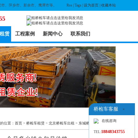
安市、萍乡市、新余市、鹰潭市等。
Rss
|
Tags
|
设为首页
|
收藏本站
55
租赁
工程案例
新闻中心
联系我们
桥检车客服
×
在线咨询
的位置：
首页
>
桥检车租赁
>
北京桥检车出租
>
东城桥检车出租
> 列表
18848343755
TEL: