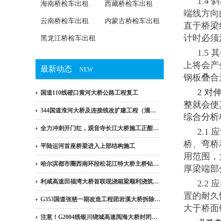
1.
海南桥检车出租
西藏桥检车出租
端线方向的
云南桥检车出租
内蒙古桥检车出租
直于桥梁
计时必须
黑龙江桥检车出租
1.
上将会产
最新动态
NEW
钢板叠合
2 
国道110线磴口黄河大桥公路工程复工
整就会使
344国道淮河大桥及连接线改扩建工程（溜…
综合分析
全力冲刺开门红，观音寺长江大桥施工正酣…
2.
桥、弯桥
平陆运河首座桥梁进入上部结构施工
用范围，
哈尔滨都市圈西南环段松花江特大桥主桥钻…
厚梁端部
利咸高速田福湾大桥首联现浇箱梁顺利浇筑…
2.
置的耐久
G353国道张慈一期改造工程团岩溪大桥拆除…
大于桥面
注意！G2004线银川绕城高速阅海大桥封闭…