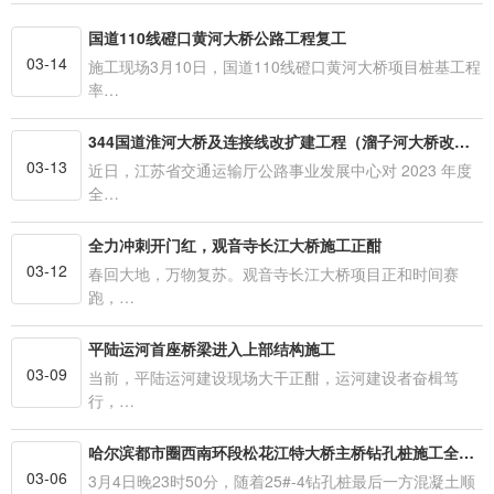
国道110线磴口黄河大桥公路工程复工
03-14
施工现场3月10日，国道110线磴口黄河大桥项目桩基工程
率…
344国道淮河大桥及连接线改扩建工程（溜子河大桥改造工程）
03-13
近日，江苏省交通运输厅公路事业发展中心对 2023 年度
全…
全力冲刺开门红，观音寺长江大桥施工正酣
03-12
春回大地，万物复苏。观音寺长江大桥项目正和时间赛
跑，…
平陆运河首座桥梁进入上部结构施工
03-09
当前，平陆运河建设现场大干正酣，运河建设者奋楫笃
行，…
哈尔滨都市圈西南环段松花江特大桥主桥钻孔桩施工全面完成
03-06
3月4日晚23时50分，随着25#-4钻孔桩最后一方混凝土顺