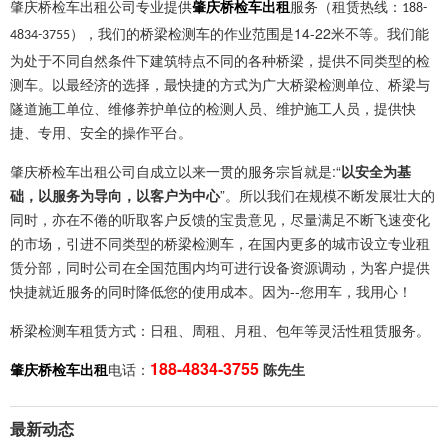
肇庆桥检车出租公司
专业提供
肇庆桥检车出租
服务（租赁热线：
188-
），我们的桥梁检测车的作业范围是14-22米不等。我们能
4834-3755
为处于不同自然条件下建筑特点不同的各种桥梁，提供不同类型的检
测车。以最经济的选择，最快捷的方式为广大桥梁检测单位、桥梁与
隧道施工单位、维修养护单位的检测人员、维护施工人员，提供快
捷、专用、安全的操作平台。
肇庆桥检车出租公司自成立以来一贯的服务宗旨就是:“
以安全为基
础，以服务为导向，以客户为中心
”。所以我们在规模不断发展壮大的
同时，亦在不倦的听取客户反馈的宝贵意见，尽量满足不断飞速变化
的市场，引进不同类型的桥梁检测车，在国内更多的城市设立专业租
赁分部，同时公司在全国范围内均可进行设备资源调动，为客户提供
快捷就近服务的同时降低您的使用成本。因为--您用车，我用心！
桥梁检测车租赁
方式：日租、周租、月租、包年等灵活性租赁服务。
188-4834-3755
肇庆桥检车出租
电话：
陈先生
最新动态